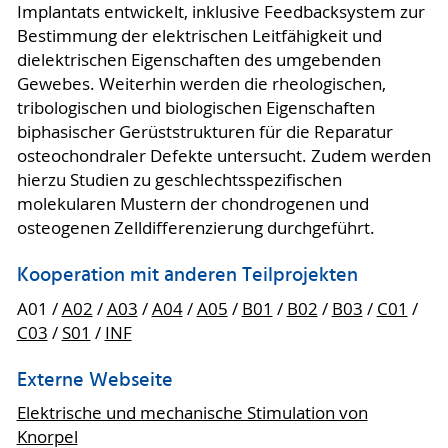
Implantats entwickelt, inklusive Feedbacksystem zur
Bestimmung der elektrischen Leitfähigkeit und
dielektrischen Eigenschaften des umgebenden
Gewebes. Weiterhin werden die rheologischen,
tribologischen und biologischen Eigenschaften
biphasischer Gerüststrukturen für die Reparatur
osteochondraler Defekte untersucht. Zudem werden
hierzu Studien zu geschlechtsspezifischen
molekularen Mustern der chondrogenen und
osteogenen Zelldifferenzierung durchgeführt.
Kooperation mit anderen Teilprojekten
A01 /
A02
/
A03
/
A04
/
A05
/
B01
/
B02
/
B03
/
C01
/
C03
/
S01
/
INF
Externe Webseite
Elektrische und mechanische Stimulation von
Knorpel