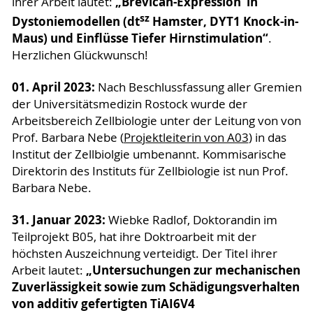
„Brevican-Expression in
ihrer Arbeit lautet:
sz
Dystoniemodellen (dt
Hamster, DYT1 Knock-in-
Maus) und Einflüsse Tiefer Hirnstimulation“
.
Herzlichen Glückwunsch!
01. April 2023:
Nach Beschlussfassung aller Gremien
der Universitätsmedizin Rostock wurde der
Arbeitsbereich Zellbiologie unter der Leitung von von
Prof. Barbara Nebe (
Projektleiterin von A03
) in das
Institut der Zellbiolgie umbenannt. Kommisarische
Direktorin des Instituts für Zellbiologie ist nun Prof.
Barbara Nebe.
31. Januar 2023:
Wiebke Radlof, Doktorandin im
Teilprojekt B05, hat ihre Doktroarbeit mit der
höchsten Auszeichnung verteidigt. Der Titel ihrer
„Untersuchungen zur mechanischen
Arbeit lautet:
Zuverlässigkeit sowie zum Schädigungsverhalten
von additiv gefertigten TiAI6V4