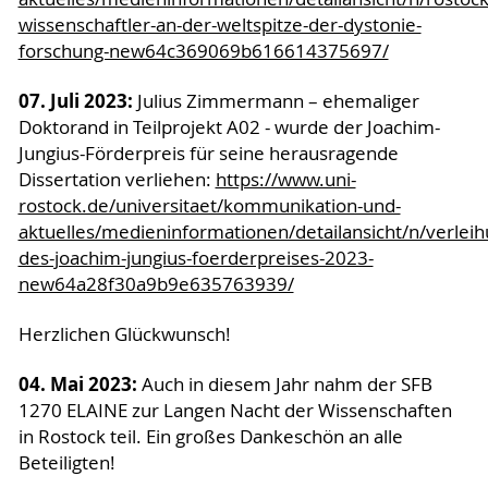
wissenschaftler-an-der-weltspitze-der-dystonie-
forschung-new64c369069b616614375697/
07. Juli 2023:
Julius Zimmermann – ehemaliger
Doktorand in Teilprojekt A02 - wurde der Joachim-
Jungius-Förderpreis für seine herausragende
Dissertation verliehen:
https://www.uni-
rostock.de/universitaet/kommunikation-und-
aktuelles/medieninformationen/detailansicht/n/verleih
des-joachim-jungius-foerderpreises-2023-
new64a28f30a9b9e635763939/
Herzlichen Glückwunsch!
04. Mai 2023:
Auch in diesem Jahr nahm der SFB
1270 ELAINE zur Langen Nacht der Wissenschaften
in Rostock teil. Ein großes Dankeschön an alle
Beteiligten!