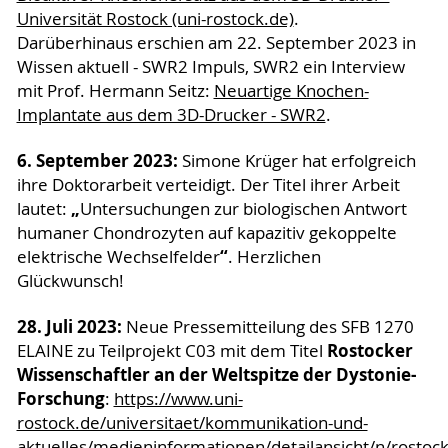
Universität Rostock (uni-rostock.de)
.
Darüberhinaus erschien am 22. September 2023 in
Wissen aktuell - SWR2 Impuls, SWR2 ein Interview
mit Prof. Hermann Seitz:
Neuartige Knochen-
Implantate aus dem 3D-Drucker - SWR2
.
6. September 2023:
Simone Krüger hat erfolgreich
ihre Doktorarbeit verteidigt. Der Titel ihrer Arbeit
„
lautet:
Untersuchungen zur biologischen Antwort
humaner Chondrozyten auf kapazitiv gekoppelte
“
elektrische Wechselfelder
. Herzlichen
Glückwunsch!
28. Juli 2023:
Neue Pressemitteilung des SFB 1270
Rostocker
ELAINE zu Teilprojekt C03 mit dem Titel
Wissenschaftler an der Weltspitze der Dystonie-
Forschung
:
https://www.uni-
rostock.de/universitaet/kommunikation-und-
aktuelles/medieninformationen/detailansicht/n/rostock